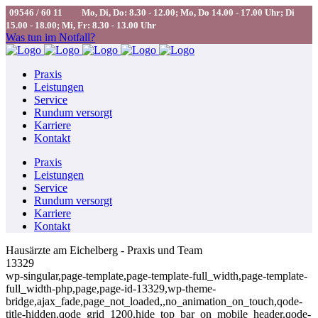
09546 / 60 11
Mo, Di, Do: 8.30 - 12.00; Mo, Do 14.00 - 17.00 Uhr; Di
15.00 - 18.00; Mi, Fr: 8.30 - 13.00 Uhr
Was tun im Notfall?
Praxis
Leistungen
Service
Rundum versorgt
Karriere
Kontakt
Praxis
Leistungen
Service
Rundum versorgt
Karriere
Kontakt
Hausärzte am Eichelberg - Praxis und Team
13329
wp-singular,page-template,page-template-full_width,page-template-
full_width-php,page,page-id-13329,wp-theme-
bridge,ajax_fade,page_not_loaded,,no_animation_on_touch,qode-
title-hidden,qode_grid_1200,hide_top_bar_on_mobile_header,qode-