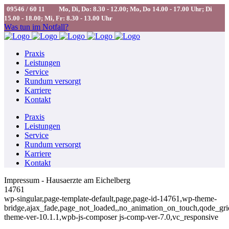
09546 / 60 11
Mo, Di, Do: 8.30 - 12.00; Mo, Do 14.00 - 17.00 Uhr; Di
15.00 - 18.00; Mi, Fr: 8.30 - 13.00 Uhr
Was tun im Notfall?
Praxis
Leistungen
Service
Rundum versorgt
Karriere
Kontakt
Praxis
Leistungen
Service
Rundum versorgt
Karriere
Kontakt
Impressum - Hausaerzte am Eichelberg
14761
wp-singular,page-template-default,page,page-id-14761,wp-theme-
bridge,ajax_fade,page_not_loaded,,no_animation_on_touch,qode_gr
theme-ver-10.1.1,wpb-js-composer js-comp-ver-7.0,vc_responsive